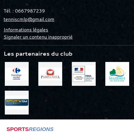
Tél. :
0667987239
tenniscmlp@gmail.com
Informations légales
Signaler un contenu inapproprié
Les partenaires du club
SPORTS
REGIONS