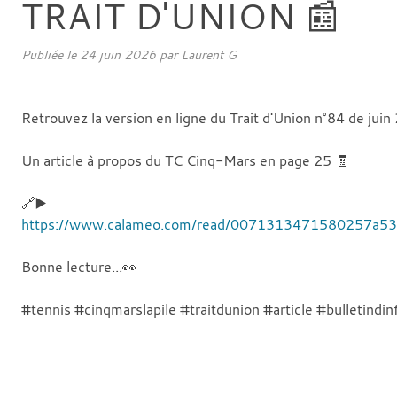
TRAIT D'UNION 📰
Publiée le
24 juin 2026
par
Laurent G
Retrouvez la version en ligne du Trait d'Union n°84 de juin 2
Un article à propos du TC Cinq-Mars en page 25 🧾
🔗▶️
https://www.calameo.com/read/0071313471580257a5
Bonne lecture...👀
#tennis #cinqmarslapile #traitdunion #article #bulletindi