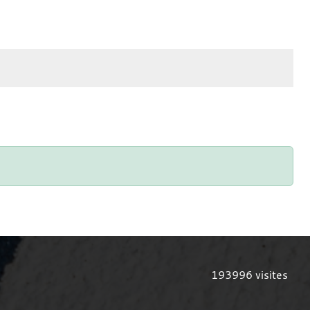
193996
visites