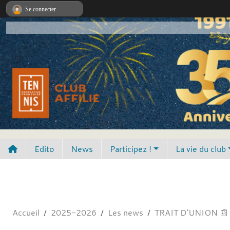
Panneau de gestion des cookies
Se connecter
Edito
News
Participez !
La vie du club
Accueil
2025-2026
Les news
TRAIT D'UNION 📰