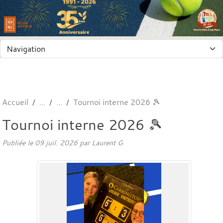
Panneau de gestion des cookies
Accueil
Tournoi interne 2026 🎾
Tournoi interne 2026 🎾
Publiée le
09 juil. 2026
par
Laurent G