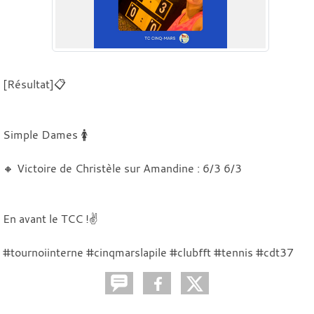
[Résultat]📋
Simple Dames 🚺
🔸 Victoire de Christèle sur Amandine : 6/3 6/3
En avant le TCC !✌️
#tournoiinterne #cinqmarslapile #clubfft #tennis #cdt37