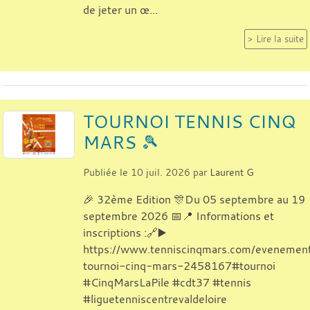
de jeter un œ...
Lire la suite
TOURNOI TENNIS CINQ
MARS 🎾
Publiée le
10 juil. 2026
par
Laurent G
🎉 32ème Edition 🎊Du 05 septembre au 19
septembre 2026 📅📍 Informations et
inscriptions :🔗▶️
https://www.tenniscinqmars.com/eveneme
tournoi-cinq-mars-2458167#tournoi
#CinqMarsLaPile #cdt37 #tennis
#liguetenniscentrevaldeloire