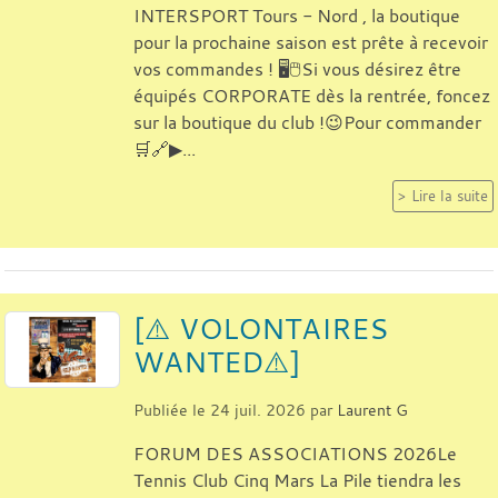
INTERSPORT Tours - Nord , la boutique
pour la prochaine saison est prête à recevoir
vos commandes ! 🖥️🖱️Si vous désirez être
équipés CORPORATE dès la rentrée, foncez
sur la boutique du club !😉Pour commander
🛒🔗▶...
Lire la suite
[⚠️ VOLONTAIRES
WANTED⚠️]
Publiée le
24 juil. 2026
par
Laurent G
FORUM DES ASSOCIATIONS 2026Le
Tennis Club Cinq Mars La Pile tiendra les