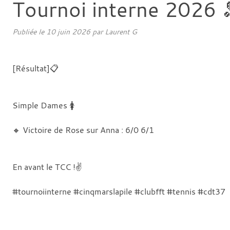
Tournoi interne 2026 
Publiée le
10 juin 2026
par
Laurent G
[Résultat]📋
Simple Dames 🚺
🔸 Victoire de Rose sur Anna : 6/0 6/1
En avant le TCC !✌️
#tournoiinterne #cinqmarslapile #clubfft #tennis #cdt37