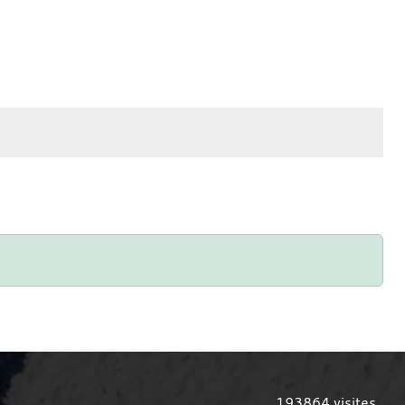
193864
visites