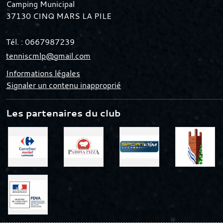
Camping Municipal
37130
CINQ MARS LA PILE
Tél. :
0667987239
tenniscmlp@gmail.com
Informations légales
Signaler un contenu inapproprié
Les partenaires du club