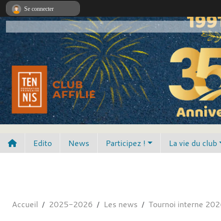
Panneau de gestion des cookies
Se connecter
Edito
News
Participez !
La vie du club
Accueil
2025-2026
Les news
Tournoi interne 202