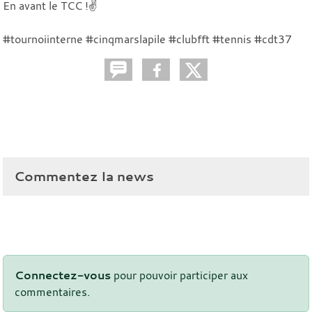
En avant le TCC !✌️
#tournoiinterne #cinqmarslapile #clubfft #tennis #cdt37
Commentez la news
Connectez-vous
pour pouvoir participer aux
commentaires.