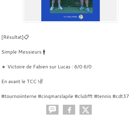
[Résultat]📋
Simple Messieurs 🚹
🔸 Victoire de Fabien sur Lucas : 6/0 6/0
En avant le TCC !✌️
#tournoiinterne #cinqmarslapile #clubfft #tennis #cdt37