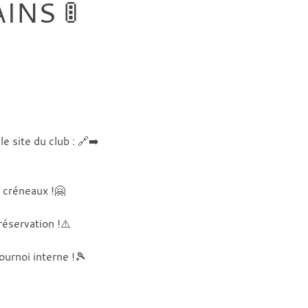
NS 🚦
le site du club : 🔗➡️
 créneaux !🤗
éservation !⚠️
ournoi interne !🎾