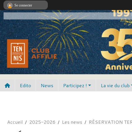
Panneau de gestion des cookies
Se connecter
Edito
News
Participez !
La vie du club
Accueil
2025-2026
Les news
RÉSERVATION TER