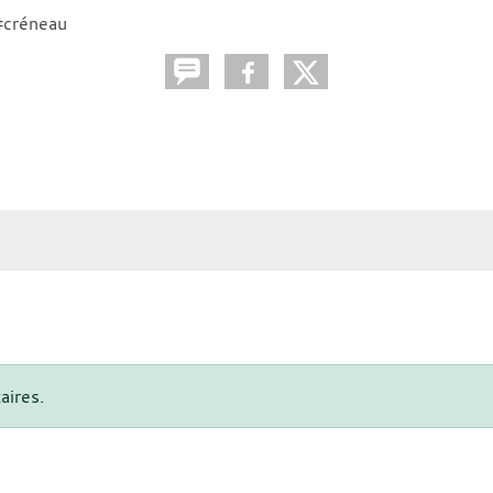
#créneau
aires.