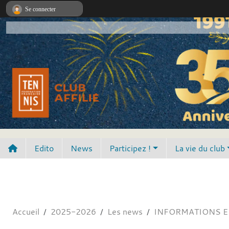
Panneau de gestion des cookies
Se connecter
Edito
News
Participez !
La vie du club
Accueil
2025-2026
Les news
INFORMATIONS E