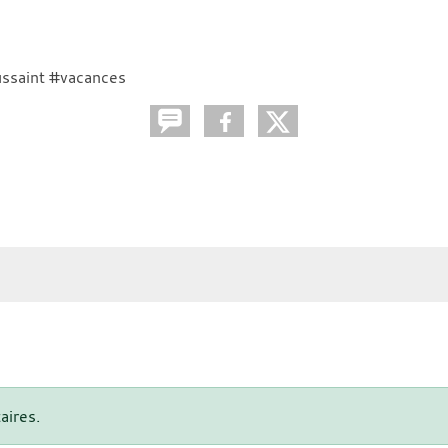
ussaint #vacances
aires.