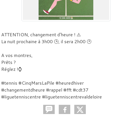
ATTENTION, changement d'heure ! ⚠️
La nuit prochaine à 3h00 🕒, il sera 2h00 🕑
A vos montres,
Prêts ?
Réglez !⌚
#tennis #CinqMarsLaPile #heuredhiver
#changementdheure #rappel #fft #cdt37
#liguetenniscentre #liguetenniscentrevaldeloire