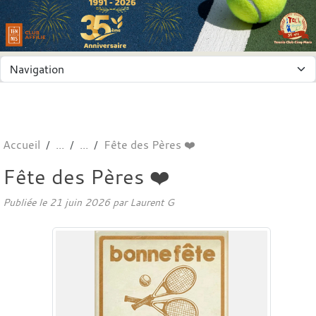
Panneau de gestion des cookies
Accueil
Fête des Pères ❤️
Fête des Pères ❤️
Publiée le
21 juin 2026
par
Laurent G