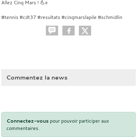
Allez Cinq Mars ! 💪✊
#tennis #cdt37 #resultats #cinqmarslapile #schmidlin
Commentez la news
Connectez-vous
pour pouvoir participer aux
commentaires.