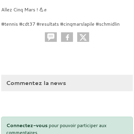
Allez Cinq Mars ! 💪✊
#tennis #cdt37 #resultats #cinqmarslapile #schmidlin
Commentez la news
Connectez-vous
pour pouvoir participer aux
commentaires.