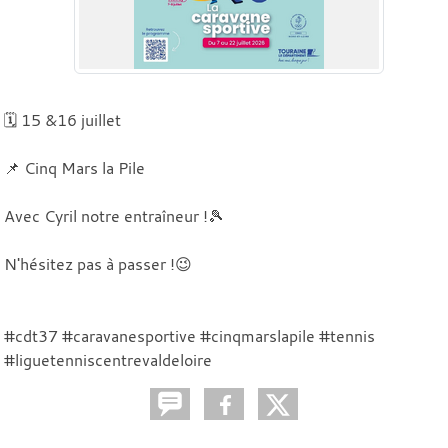
🗓️ 15 &16 juillet
📌 Cinq Mars la Pile
Avec Cyril notre entraîneur !🎾
N'hésitez pas à passer !😉
#cdt37 #caravanesportive #cinqmarslapile #tennis
#liguetenniscentrevaldeloire