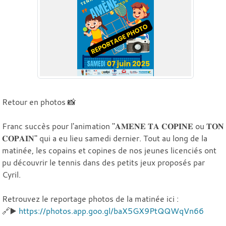
Retour en photos 📸
Franc succès pour l'animation "𝐀𝐌𝐄𝐍𝐄 𝐓𝐀 𝐂𝐎𝐏𝐈𝐍𝐄 ou 𝐓𝐎𝐍
𝐂𝐎𝐏𝐀𝐈𝐍" qui a eu lieu samedi dernier. Tout au long de la
matinée, les copains et copines de nos jeunes licenciés ont
pu découvrir le tennis dans des petits jeux proposés par
Cyril.
Retrouvez le reportage photos de la matinée ici :
🔗▶️
https://photos.app.goo.gl/baX5GX9PtQQWqVn66