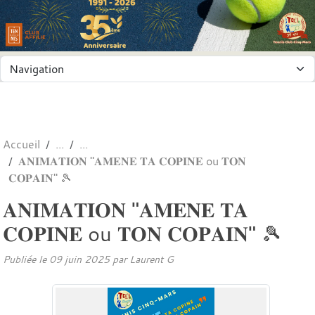
Panneau de gestion des cookies
Accueil
𝐀𝐍𝐈𝐌𝐀𝐓𝐈𝐎𝐍 "𝐀𝐌𝐄𝐍𝐄 𝐓𝐀 𝐂𝐎𝐏𝐈𝐍𝐄 ou 𝐓𝐎𝐍
𝐂𝐎𝐏𝐀𝐈𝐍" 🎾
𝐀𝐍𝐈𝐌𝐀𝐓𝐈𝐎𝐍 "𝐀𝐌𝐄𝐍𝐄 𝐓𝐀
𝐂𝐎𝐏𝐈𝐍𝐄 ou 𝐓𝐎𝐍 𝐂𝐎𝐏𝐀𝐈𝐍" 🎾
Publiée le
09 juin 2025
par
Laurent G