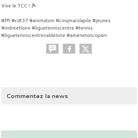
Vive le TCC ! 🎾
#fft #cdt37 #animation #cinqmarslapile #jeunes
#indreetloire #liguetenniscentre #tennis
#liguetenniscentrevaldeloire #amènetoncopain
Commentez la news