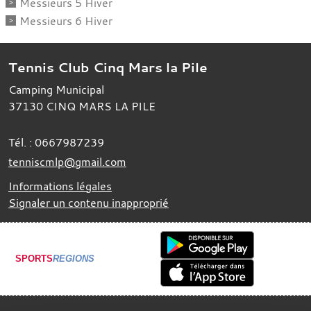
Messieurs 5 Hiver
Messieurs 6 Hiver
Tennis Club Cinq Mars la Pile
Camping Municipal
37130
CINQ MARS LA PILE
Tél. :
0667987239
tenniscmlp@gmail.com
Informations légales
Signaler un contenu inapproprié
SPORTS
REGIONS