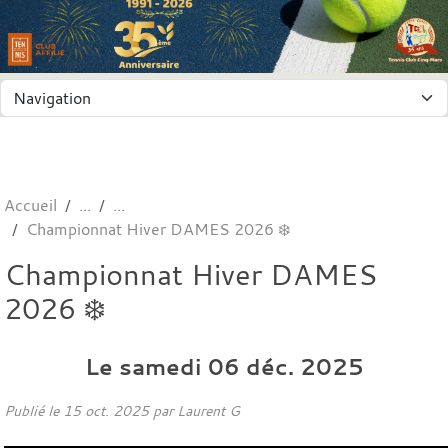
Panneau de gestion des cookies
Accueil
Championnat Hiver DAMES 2026 ❄️
Championnat Hiver DAMES
2026 ❄️
Le
samedi
06
déc.
2025
Publié le
15 oct. 2025
par
Laurent G