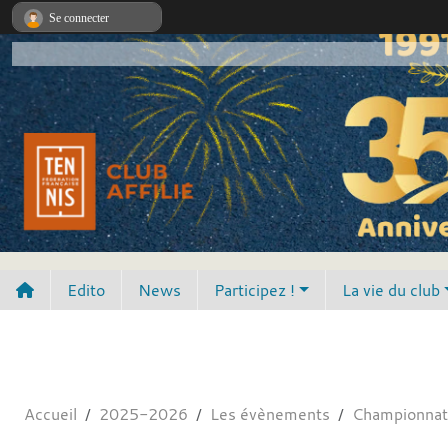
Panneau de gestion des cookies
Se connecter
Edito
News
Participez !
La vie du club
Accueil
2025-2026
Les évènements
Championnat