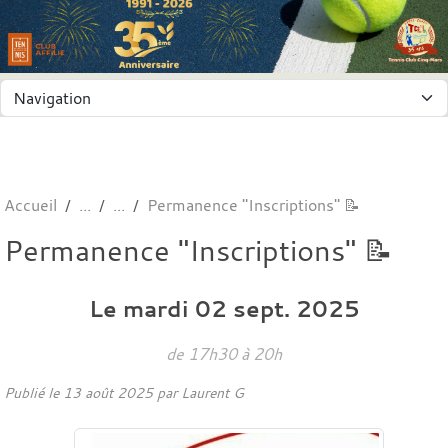
Panneau de gestion des cookies
Accueil
Permanence "Inscriptions" 📝
Permanence "Inscriptions" 📝
Le
mardi
02
sept.
2025
de 17h30 à 20h
Publié le
13 août 2025
par
Laurent G