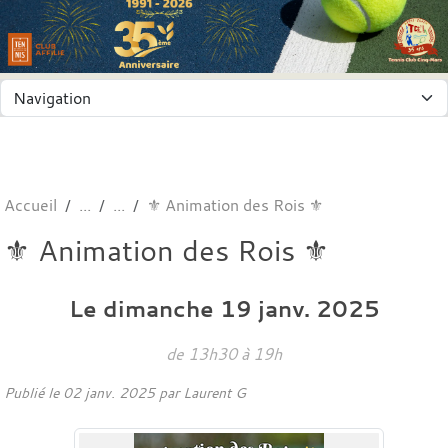
Panneau de gestion des cookies
Accueil
️⚜️ Animation des Rois ⚜️
️⚜️ Animation des Rois ⚜️
Le
dimanche
19
janv.
2025
de 13h30 à 19h
Publié le
02 janv. 2025
par
Laurent G