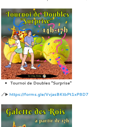
Tournoi de Doubles "Surprise"
🔗▶️
https://forms.gle/VvjasBKtbPt1xP8D7