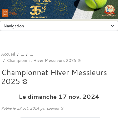
Panneau de gestion des cookies
Accueil
Championnat Hiver Messieurs 2025 ❄️
Championnat Hiver Messieurs
2025 ❄️
Le
dimanche
17
nov.
2024
Publié le
29 oct. 2024
par
Laurent G