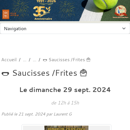
Panneau de gestion des cookies
Accueil
🌭 Saucisses /Frites 🍟
🌭 Saucisses /Frites 🍟
Le
dimanche
29
sept.
2024
de 12h à 15h
Publié le
21 sept. 2024
par
Laurent G