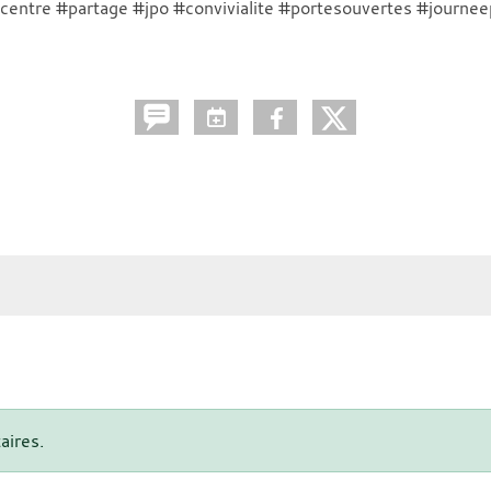
scentre #partage #jpo #convivialite #portesouvertes #journe
aires.