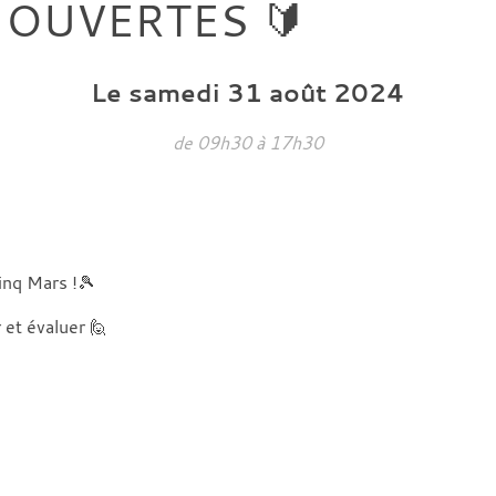
 OUVERTES 🔰
Le
samedi
31
août
2024
de 09h30 à 17h30
inq Mars !🎾
 et évaluer 🙋