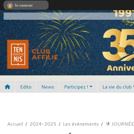
Panneau de gestion des cookies
Se connecter
Edito
News
Participez !
La vie du club
Accueil
2024-2025
Les évènements
🔰 JOURNÉE