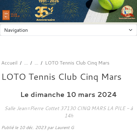
Panneau de gestion des cookies
Accueil
LOTO Tennis Club Cinq Mars
LOTO Tennis Club Cinq Mars
Le
dimanche
10
mars
2024
Salle Jean=Pierre Cottet
37130
CINQ MARS LA PILE
- à
14h
Publié le
10 déc. 2023
par
Laurent G