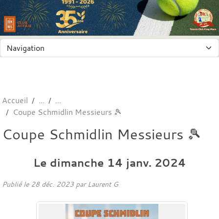
Panneau de gestion des cookies
Accueil
Coupe Schmidlin Messieurs 🎾
Coupe Schmidlin Messieurs 🎾
Le
dimanche
14
janv.
2024
Publié le
28 déc. 2023
par
Laurent G