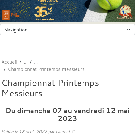
Panneau de gestion des cookies
Accueil
Championnat Printemps Messieurs
Championnat Printemps
Messieurs
Du
dimanche
07
au
vendredi
12
mai
2023
Publié le
18 sept. 2022
par
Laurent G