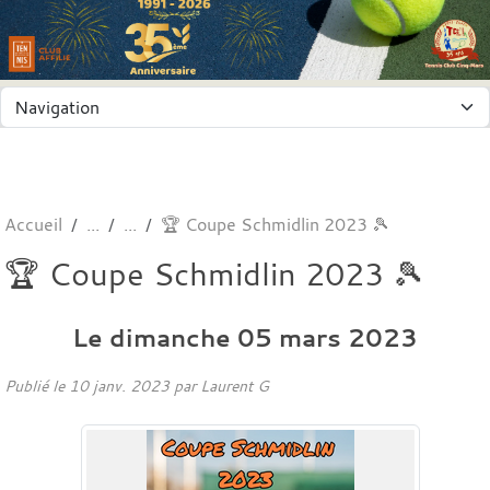
Panneau de gestion des cookies
Accueil
🏆 Coupe Schmidlin 2023 🎾
🏆 Coupe Schmidlin 2023 🎾
Le
dimanche
05
mars
2023
Publié le
10 janv. 2023
par
Laurent G