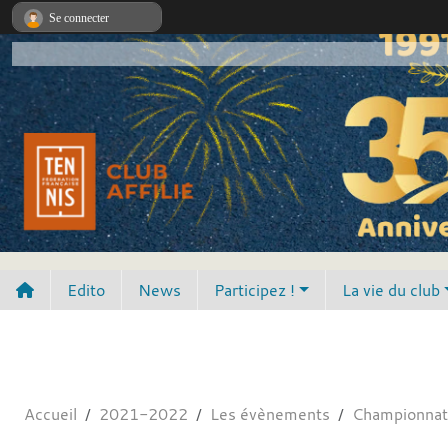
Panneau de gestion des cookies
Se connecter
Edito
News
Participez !
La vie du club
Accueil
2021-2022
Les évènements
Championnat