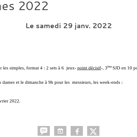
mes 2022
Le
samedi
29
janv.
2022
ème 
 les simples, format 4 : 2 sets à 6  jeux- 
point décisif
-, 3
SJD en 10 po
s dames et le dimanche à 9h pour les  messieurs, les week-ends : 
vrier 2022. 