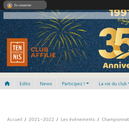
Panneau de gestion des cookies
Se connecter
Edito
News
Participez !
La vie du club
Accueil
2021-2022
Les évènements
Championna