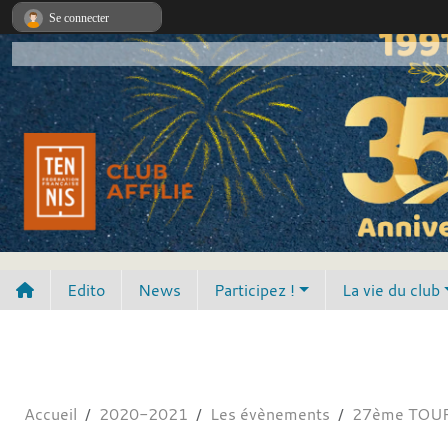
Panneau de gestion des cookies
Se connecter
Edito
News
Participez !
La vie du club
Accueil
2020-2021
Les évènements
27ème TOUR