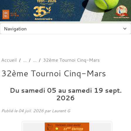
Panneau de gestion des cookies
Accueil
32ème Tournoi Cinq-Mars
32ème Tournoi Cinq-Mars
Du
samedi
05
au
samedi
19
sept.
2026
Publié le
04 juil. 2026
par
Laurent G